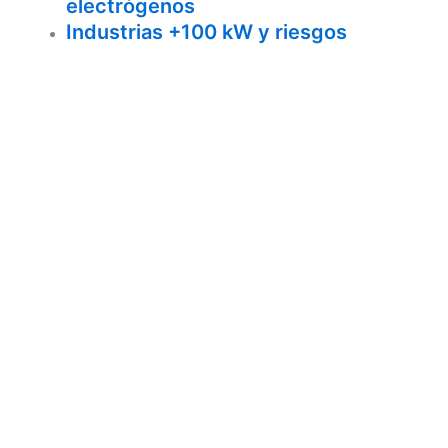
electrógenos
Industrias +100 kW y riesgos
eléctricos
Protección frente al rayo y
sobretensiones
Inspecciones OCA (Organismos de
Control Autorizados)
Planes de mantenimiento
personalizados
Cuadros eléctricos: instalación y
reforma
Análisis termográfico de instalaciones
eléctricas
Blog
Normativa
Contacto
Inicio