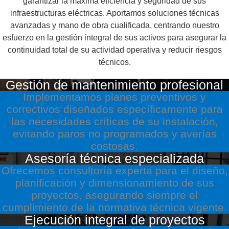
garantizar la máxima eficiencia y seguridad de sus
infraestructuras eléctricas. Aportamos soluciones técnicas
avanzadas y mano de obra cualificada, centrando nuestro
esfuerzo en la gestión integral de sus activos para asegurar la
continuidad total de su actividad operativa y reducir riesgos
técnicos.
Gestión de mantenimiento profesional
Implementamos planes preventivos y
correctivos diseñados específicamente para
las necesidades críticas de su instalación,
evitando paros no programados y averías
costosas.
Asesoría técnica especializada
Ofrecemos consultoría experta para el diseño,
planificación y dimensionamiento de sus
proyectos, asegurando siempre el
cumplimiento de la normativa técnica vigente.
Ejecución integral de proyectos