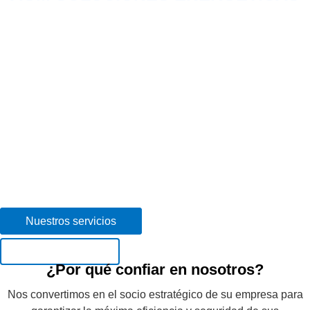
Ingeniería, mantenimiento y gestión
de instalaciones eléctricas.
Especialistas en la gestión integral de
mantenimientos y soluciones técnicas para
empresas. Aportamos mano de obra cualificada y
asesoría especializada para optimizar la seguridad
y eficiencia de sus infraestructuras, garantizando
la continuidad de su actividad operativa
Nuestros servicios
¡Contáctanos!
¿Por qué confiar en nosotros?
Nos convertimos en el socio estratégico de su empresa para