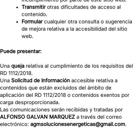
Transmitir
otras d
ificultades de acceso al
conte
nido.
Formular
cualquier otra consul
ta o sugerencia
de mejora relativa a la acc
esibilidad del sitio
web.
Puede
pr
esentar:
Una
queja
relativa al cumplimiento de los requisitos del
RD 1112/2018.
Una
Solicitud de Información
accesible relativa a
contenidos que están excluidos del ámbito de
aplicación del RD 1112/2018 o co
ntenidos exentos por
carga desproporcionada.
Las comunicaciones serán recibidas y tratadas por
ALFONSO GALVAN MARQUEZ
a través del correo
electrónico:
agmsolucionesenergeticas@gmail.com
.