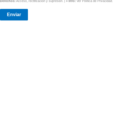
Derechos:
Acceso, rectificación y supresión. |
+ Info:
Ver
Política de Privacidad
.
Enviar