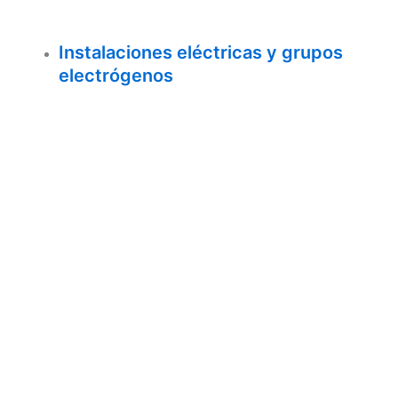
Instalaciones eléctricas y grupos
electrógenos
Industrias +100 kW y riesgos
eléctricos
Protección frente al rayo y
sobretensiones
Inspecciones OCA (Organismos de
Control Autorizados)
Planes de mantenimiento
personalizados
Cuadros eléctricos: instalación y
reforma
Análisis termográfico de instalaciones
eléctricas
Blog