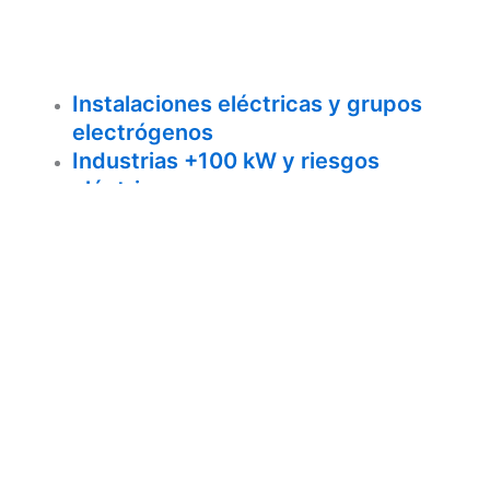
Instalaciones eléctricas y grupos
electrógenos
Industrias +100 kW y riesgos
eléctricos
Protección frente al rayo y
sobretensiones
Inspecciones OCA (Organismos de
Control Autorizados)
Planes de mantenimiento
personalizados
Cuadros eléctricos: instalación y
reforma
Análisis termográfico de instalaciones
eléctricas